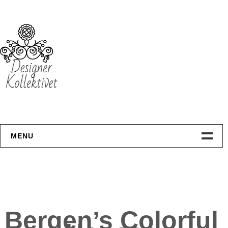
Skip
to
content
MENU
Hjemmeside
Design
Bergen’s Colorful